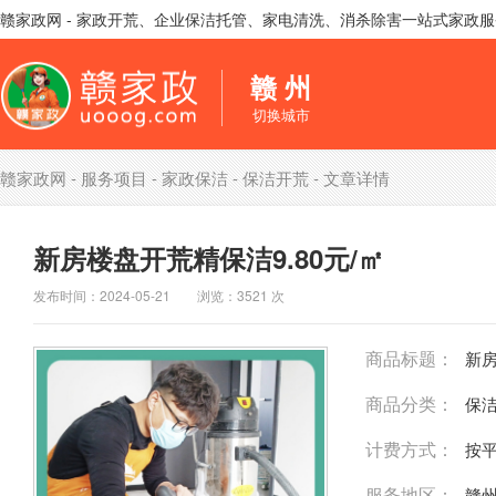
赣家政网 - 家政开荒、企业保洁托管、家电清洗、消杀除害一站式家政
赣 州
切换城市
赣家政网
-
服务项目
-
家政保洁
-
保洁开荒
- 文章详情
新房楼盘开荒精保洁9.80元/㎡
发布时间：2024-05-21 浏览：3521 次
商品标题：
新房
商品分类：
保
计费方式：
按
服务地区：
赣州