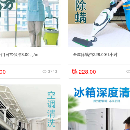
门日常保洁8.00元/㎡
全屋除螨虫228.00/1小时
.00
228.00
3743