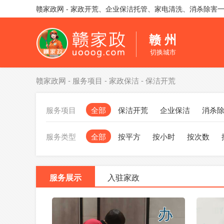
赣家政网 - 家政开荒、企业保洁托管、家电清洗、消杀除害
赣 州
切换城市
赣家政网
-
服务项目
-
家政保洁
-
保洁开荒
服务项目
全部
保洁开荒
企业保洁
消杀
服务类型
全部
按平方
按小时
按次数
服务展示
入驻家政