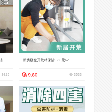
洁
新房楼盘开荒精保洁9.80元/㎡
9.80
3625
3533