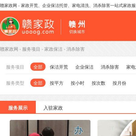
赣家政网 - 家政开荒、企业保洁托管、家电清洗、消杀除害一站式家政
赣 州
切换城市
赣家政网
-
服务项目
-
家政保洁
-
消杀除害
服务项目
全部
保洁开荒
企业保洁
消杀除害
家电
服务类型
全部
按平方
按小时
按次数
按月份
服务展示
入驻家政