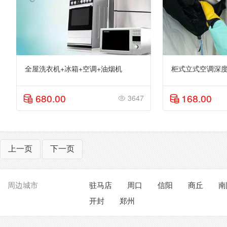
全屋洗衣机+冰箱+空调+油烟机
柜式立式空调深度清
680.00
168.00
3647
上一页
下一页
周边城市
驻马店
周口
信阳
商丘
南
开封
郑州