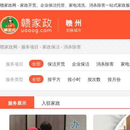
赣家政网 - 家政开荒、企业保洁托管、家电清洗、消杀除害一站式家政
赣 州
切换城市
赣家政网
-
服务项目
-
家政保洁
-
消杀除害
服务项目
全部
保洁开荒
企业保洁
消杀除害
家电
服务类型
全部
按平方
按小时
按次数
按月份
服务展示
入驻家政