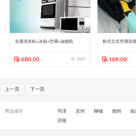
全屋洗衣机+冰箱+空调+油烟机
柜式立式空调深度清
680.00
168.00
3647
上一页
下一页
周边城市
菏泽
滨州
聊城
德州
临
济南